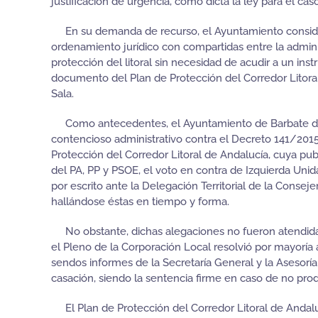
justificación de urgencia, como dicta la ley para el c
En su demanda de recurso, el Ayuntamiento consideró
ordenamiento jurídico con compartidas entre la admini
protección del litoral sin necesidad de acudir a un 
documento del Plan de Protección del Corredor Litora
Sala.
Como antecedentes, el Ayuntamiento de Barbate decid
contencioso administrativo contra el Decreto 141/201
Protección del Corredor Litoral de Andalucía, cuya pub
del PA, PP y PSOE, el voto en contra de Izquierda Un
por escrito ante la Delegación Territorial de la Conse
hallándose éstas en tiempo y forma.
No obstante, dichas alegaciones no fueron atendidas 
el Pleno de la Corporación Local resolvió por mayoría
sendos informes de la Secretaría General y la Asesoría
casación, siendo la sentencia firme en caso de no pro
El Plan de Protección del Corredor Litoral de Andalu