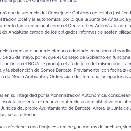
aso de equipos de Gobierno en funciones.
 que la urgencia del Consejo de Gobierno no estaba justificad
stración local y la autonómica, por lo que la Junta de Andalucía
instrumento tan excepcional como el Decreto Ley. Además, la adm
l de Andalucía carece de los obligados informes de sostenibilida
ió mediante acuerdo plenario adoptado en sesión extraordinari
5, de 26 de mayo, por el que el Consejo de Gobierno en funcione
licación en el BOJA se produjo el 20 de julio del mismo año. La 
ida y la abstención de Somos Barbate. Previamente, con fecha 29
jería de Medio Ambiente y Ordenación del Territorio las oportunas 
en su integridad por la Administración Autonómica, consideránd
 absoluta presentar el recurso contencioso administrativo que a
 Jurídica del propio Ayuntamiento de Barbate. Ahora, la Junta de
ducirse este hecho.
cía afectaba a una franja costera de 500 metros de anchura, sie