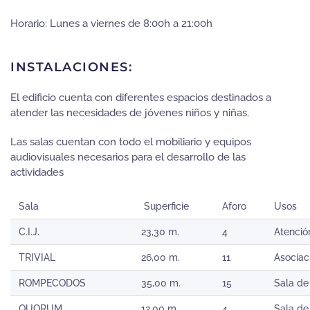
Horario: Lunes a viernes de 8:00h a 21:00h
INSTALACIONES:
El edificio cuenta con diferentes espacios destinados a
atender las necesidades de jóvenes niños y niñas.
Las salas cuentan con todo el mobiliario y equipos
audiovisuales necesarios para el desarrollo de las
actividades
Sala
Superficie
Aforo
Usos
C.I.J.
23,30 m.
4
Atenció
TRIVIAL
26,00 m.
11
Asociac
ROMPECODOS
35,00 m.
15
Sala de
QUORUM
12,00 m.
4
Sala de