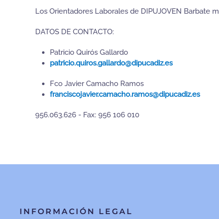
Los Orientadores Laborales de DIPUJOVEN Barbate ma
DATOS DE CONTACTO:
Patricio Quirós Gallardo
patricio.quiros.gallardo@dipucadiz.es
Fco Javier Camacho Ramos
franciscojavier.camacho.ramos@dipucadiz.es
956.063.626 - Fax: 956 106 010
INFORMACIÓN LEGAL