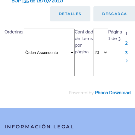
BOP 135 de 18/07/2017)
DETALLES
DESCARGA
Ordering
Cantidad
Página
1
de ítems
1 de 3
2
por
página
3
Powered by
Phoca Download
INFORMACIÓN LEGAL