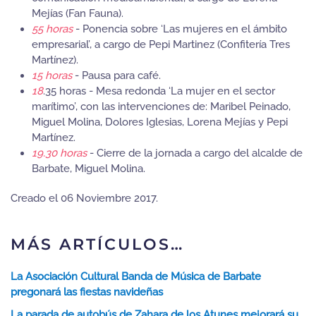
Mejías (Fan Fauna).
55 horas
- Ponencia sobre ‘Las mujeres en el ámbito
empresarial’, a cargo de Pepi Martinez (Confitería Tres
Martínez).
15 horas
- Pausa para café.
18
.35 horas - Mesa redonda ‘La mujer en el sector
marítimo’, con las intervenciones de: Maribel Peinado,
Miguel Molina, Dolores Iglesias, Lorena Mejías y Pepi
Martínez.
19.30 horas
- Cierre de la jornada a cargo del alcalde de
Barbate, Miguel Molina.
Creado el
06 Noviembre 2017
.
MÁS ARTÍCULOS…
La Asociación Cultural Banda de Música de Barbate
pregonará las fiestas navideñas
La parada de autobús de Zahara de los Atunes mejorará su